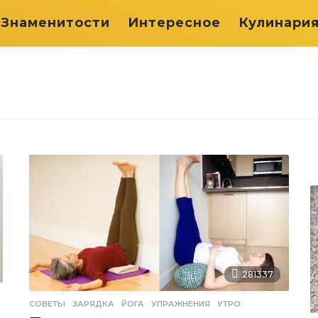
Знаменитости
Интересное
Кулинари
281337
СОВЕТЫ
ЗАРЯДКА
,
ЙОГА
,
УПРАЖНЕНИЯ
,
УТРО