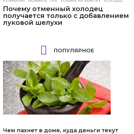
КУЛИНАРИЯ
ЗАЛИВНОЕ
,
ЛУК
,
ХОЗЯЙКЕ НА ЗАМЕТКУ
,
ХОЛОДЕЦ
Почему отменный холодец
получается только с добавлением
луковой шелухи
ПОПУЛЯРНОЕ
Чем пахнет в доме, куда деньги текут