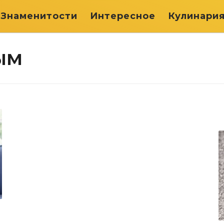
Знаменитости
Интересное
Кулинари
ым