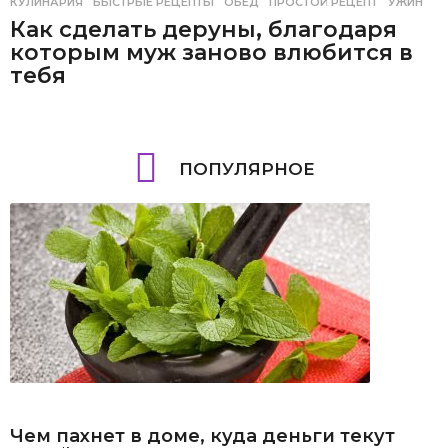
КУЛИНАРИЯ
БЫСТРЫЕ РЕЦЕПТЫ
,
ОБЕД
,
ПРОСТОЙ РЕЦЕПТ
,
УЖИН
Как сделать деруны, благодаря
которым муж заново влюбится в
тебя
ПОПУЛЯРНОЕ
Чем пахнет в доме, куда деньги текут