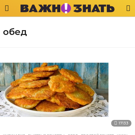
обед
17133