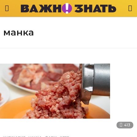
манка
413