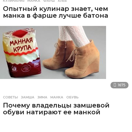
КУЛИНАРИЯ
МАНКА
,
ФАРШ
,
ХЛЕБ
Опытный кулинар знает, чем
манка в фарше лучше батона
1675
СОВЕТЫ
ЗАМША
,
ЗИМА
,
МАНКА
,
ОБУВЬ
Почему владельцы замшевой
обуви натирают ее манкой