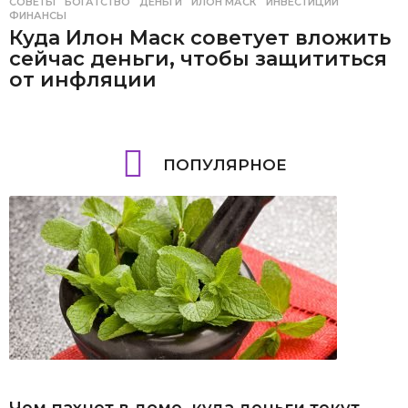
СОВЕТЫ
БОГАТСТВО
,
ДЕНЬГИ
,
ИЛОН МАСК
,
ИНВЕСТИЦИИ
,
ФИНАНСЫ
Куда Илон Маск советует вложить
сейчас деньги, чтобы защититься
от инфляции
ПОПУЛЯРНОЕ
Чем пахнет в доме, куда деньги текут