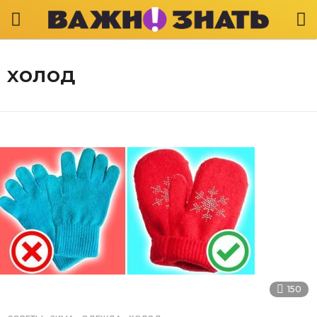
холод
150