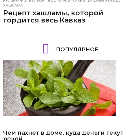
КУЛИНАРИЯ
БУЛЬОН
,
ВОСТОЧНАЯ КУХНЯ
,
МЯСНЫЕ БЛЮДА
,
ХАШЛАМА
Рецепт хашламы, которой
гордится весь Кавказ
ПОПУЛЯРНОЕ
Чем пахнет в доме, куда деньги текут
рекой