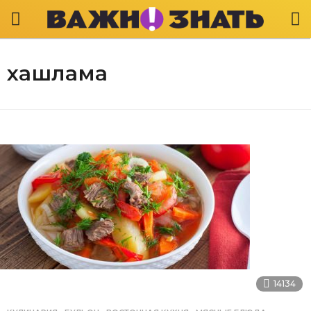
хашлама
14134