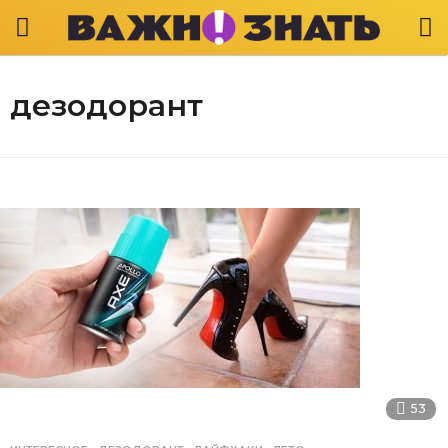
дезодорант
53