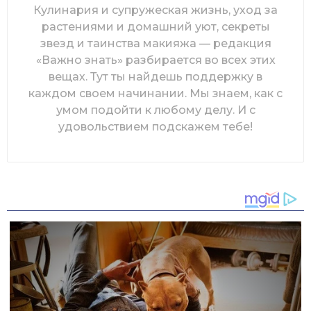
Кулинария и супружеская жизнь, уход за
растениями и домашний уют, секреты
звезд и таинства макияжа — редакция
«Важно знать» разбирается во всех этих
вещах. Тут ты найдешь поддержку в
каждом своем начинании. Мы знаем, как с
умом подойти к любому делу. И с
удовольствием подскажем тебе!