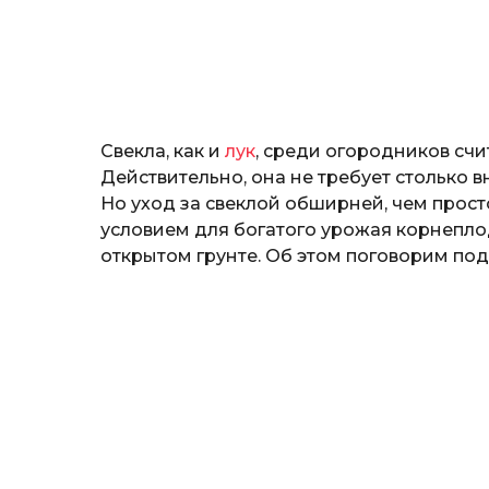
т
o
е
р
и
н
а
Г
Свекла, как и
лук
, среди огородников сч
е
р
Действительно, она не требует столько 
к
Но уход за свеклой обширней, чем прост
а
условием для богатого урожая корнепло
л
открытом грунте. Об этом поговорим по
ю
к