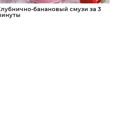
Клубнично-банановый смузи за 3
минуты