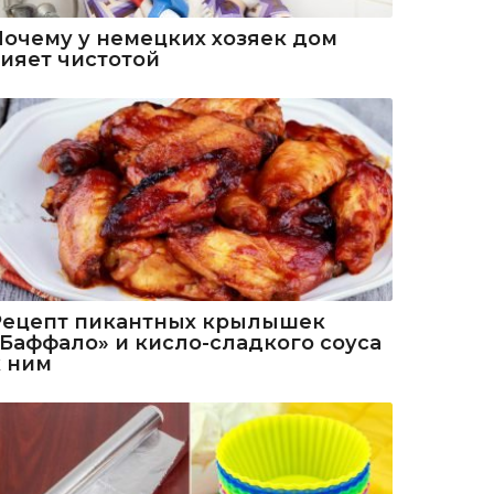
Почему у немецких хозяек дом
сияет чистотой
Рецепт пикантных крылышек
«Баффало» и кисло-сладкого соуса
к ним