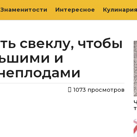
Знаменитости
Интересное
Кулинари
ь свеклу, чтобы
льшими и
неплодами
1073
просмотров