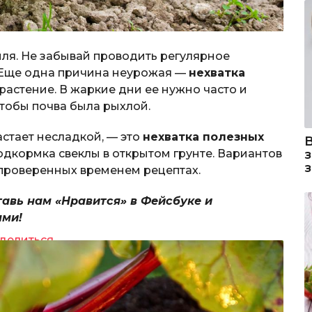
мля. Не забывай проводить регулярное
 Еще одна причина неурожая —
нехватка
растение. В жаркие дни ее нужно часто и
 чтобы почва была рыхлой.
астает несладкой, — это
нехватка полезных
подкормка свеклы в открытом грунте. Вариантов
проверенных временем рецептах.
тавь нам «Нравится» в Фейсбуке и
ями!
делиться