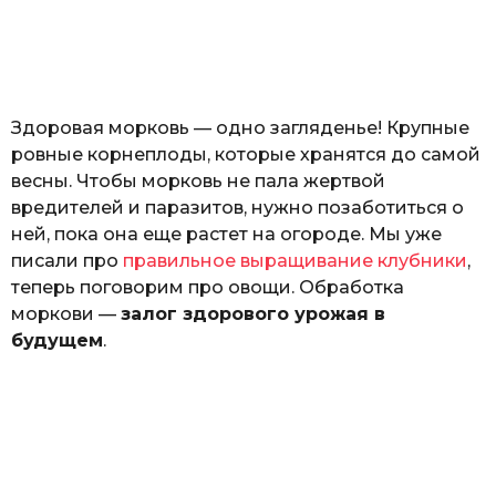
з
н
а
т
ь
Здоровая морковь — одно загляденье! Крупные
ровные корнеплоды, которые хранятся до самой
весны. Чтобы морковь не пала жертвой
вредителей и паразитов, нужно позаботиться о
ней, пока она еще растет на огороде. Мы уже
писали про
правильное выращивание клубники
,
теперь поговорим про овощи. Обработка
моркови —
залог здорового урожая в
будущем
.