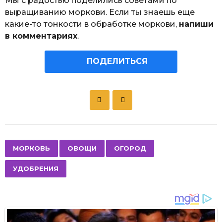
Мы с радостью поделились советами по
выращиванию моркови. Если ты знаешь еще
какие-то тонкости в обработке моркови,
напиши
в комментариях
.
ПОДЕЛИТЬСЯ
P
o
s
t
P
,
,
,
МОРКОВЬ
ОВОЩИ
ОГОРОД
a
УДОБРЕНИЯ
g
i
n
a