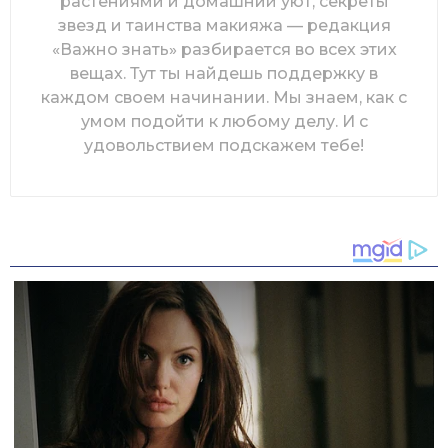
растениями и домашний уют, секреты
звезд и таинства макияжа — редакция
«Важно знать» разбирается во всех этих
вещах. Тут ты найдешь поддержку в
каждом своем начинании. Мы знаем, как с
умом подойти к любому делу. И с
удовольствием подскажем тебе!