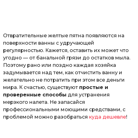
з
o
н
а
т
ь
Отвратительные желтые пятна появляются на
поверхности ванны с удручающей
регулярностью. Кажется, оставить их может что
угодно — от банальной грязи до остатков мыла.
Поэтому рано или поздно каждая хозяйка
задумывается над тем, как отчистить ванну и
желательно не потратить при этом все деньги
мира. К счастью, существуют
простые и
проверенные способы
для устранения
мерзкого налета. Не запасайся
профессиональными моющими средствами, с
проблемой можно разобраться
куда дешевле
!