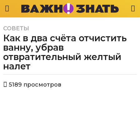
СОВЕТЫ
3
Как в два счёта отчистить
г
о
ванну, убрав
д
отвратительный желтый
а
налет
a
g
o
а
5189
просмотров
в
3
т
г
о
о
р
В
д
а
а
ж
a
н
g
о