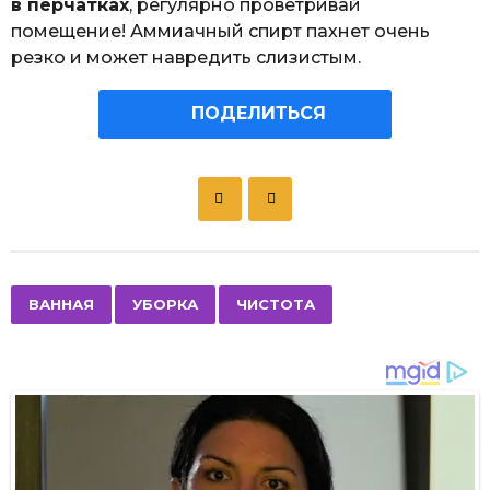
в перчатках
, регулярно проветривай
помещение! Аммиачный спирт пахнет очень
резко и может навредить слизистым.
ПОДЕЛИТЬСЯ
P
o
s
t
P
,
,
ВАННАЯ
УБОРКА
ЧИСТОТА
a
g
i
n
a
t