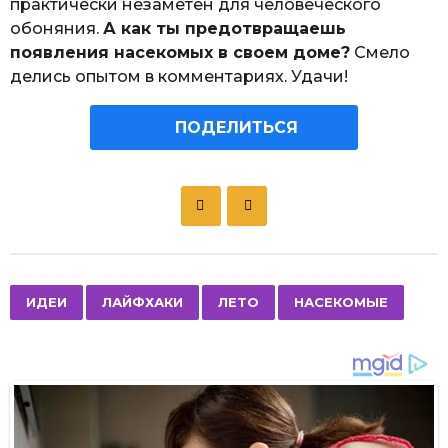
практически незаметен для человеческого
обоняния.
А как ты предотвращаешь
появления насекомых в своем доме?
Смело
делись опытом в комментариях. Удачи!
ПОДЕЛИТЬСЯ
P
o
s
t
P
,
,
,
ИДЕИ
ЛАЙФХАКИ
ЛЕТО
НАСЕКОМЫЕ
a
g
i
n
a