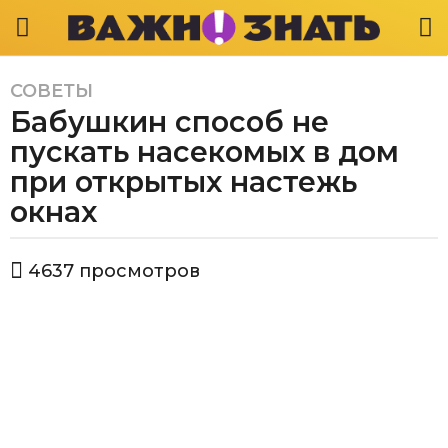
СОВЕТЫ
6
Бабушкин способ не
л
е
пускать насекомых в дом
т
при открытых настежь
a
окнах
g
o
6
а
4637
просмотров
в
л
т
е
о
т
р
В
a
а
g
ж
o
н
о