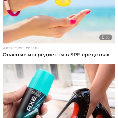
55
ИНТЕРЕСНОЕ
,
СОВЕТЫ
Опасные ингредиенты в SPF-средствах