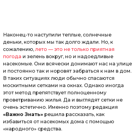
з
н
а
т
ь
Наконец-то наступили теплые, солнечные
деньки, которых мы так долго ждали. Но, к
сожалению,
лето — это не только приятная
погода
и зелень вокруг, но и надоедливые
насекомые. Они всячески донимают нас на улице
и постоянно так и норовят забраться к нам в дом.
В таких ситуациях люди обычно спасаются
москитными сетками на окнах. Однако иногда
этот метод препятствует полноценному
проветриванию жилья. Да и выглядят сетки не
очень эстетично. Именно поэтому редакция
«Важно Знать»
решила рассказать, как
избавиться от насекомых дома с помощью
«народного» средства.