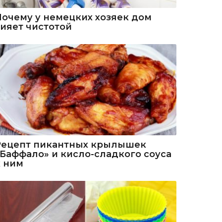
Почему у немецких хозяек дом
сияет чистотой
Рецепт пикантных крылышек
«Баффало» и кисло-сладкого соуса
к ним