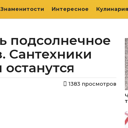
Знаменитости
Интересное
Кулинари
ть подсолнечное
з. Сантехники
ы останутся
1383
просмотров