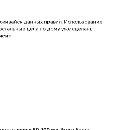
ерживайся данных правил. Использование
 остальные дела по дому уже сделаны.
мент
.
 много:
всего 50–100 мл
. Этого будет