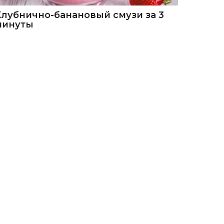
Клубнично-банановый смузи за 3
минуты