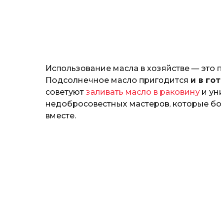
т
o
е
р
и
н
а
Г
Использование масла в хозяйстве — это 
е
р
Подсолнечное масло пригодится
и в го
к
советуют
заливать масло в раковину
и ун
а
недобросовестных мастеров, которые бо
л
вместе.
ю
к