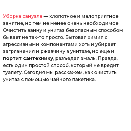
o
Г
е
Уборка санузла
— хлопотное и малоприятное
р
к
занятие, но тем не менее очень необходимое.
а
Очистить ванну и унитаз безопасным способом
л
бывает не так-то просто. Бытовая химия с
ю
к
агрессивными компонентами хоть и убирает
загрязнения и ржавчину в унитазе, но еще и
портит сантехнику
, разъедая эмаль. Правда,
есть один простой способ, который не вредит
туалету. Сегодня мы расскажем, как очистить
унитаз с помощью чайного пакетика.