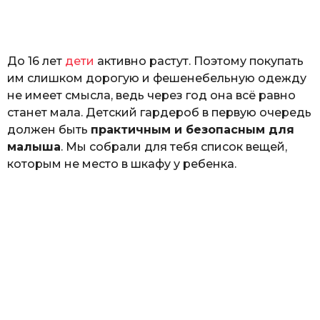
н
а
Г
е
До 16 лет
дети
активно растут. Поэтому покупать
р
к
им слишком дорогую и фешенебельную одежду
а
не имеет смысла, ведь через год она всё равно
л
станет мала. Детский гардероб в первую очередь
ю
к
должен быть
практичным и безопасным для
малыша
. Мы собрали для тебя список вещей,
которым не место в шкафу у ребенка.