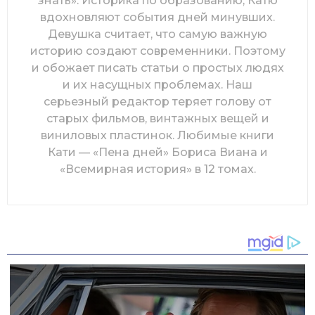
знать». Историка по образованию, Катю
вдохновляют события дней минувших.
Девушка считает, что самую важную
историю создают современники. Поэтому
и обожает писать статьи о простых людях
и их насущных проблемах. Наш
серьезный редактор теряет голову от
старых фильмов, винтажных вещей и
виниловых пластинок. Любимые книги
Кати — «Пена дней» Бориса Виана и
«Всемирная история» в 12 томах.