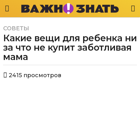
СОВЕТЫ
5
Какие вещи для ребенка ни
л
е
за что не купит заботливая
т
мама
a
g
а
o
2415
просмотров
в
5
т
л
о
р
е
Е
т
к
a
а
g
т
е
o
р
и