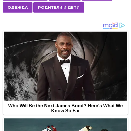
a
ОДЕЖДА
РОДИТЕЛИ И ДЕТИ
g
i
n
a
t
i
o
n