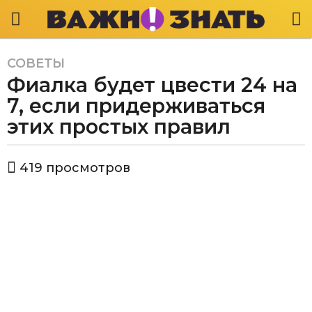
СОВЕТЫ
3
Фиалка будет цвести 24 на
г
о
7, если придерживаться
д
этих простых правил
а
a
а
g
419
просмотров
в
o
т
3
о
р
г
В
о
а
д
ж
а
н
о
a
з
g
н