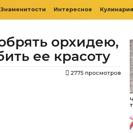
Знаменитости
Интересное
Кулинари
обрять орхидею,
бить ее красоту
2775
просмотров