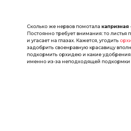
o
и
н
а
Г
Сколько же нервов помотала
капризная
е
р
Постоянно требует внимания: то листья п
к
и угасает на глазах. Кажется, угодить
орх
а
задобрить своенравную красавицу вполн
л
подкормить орхидею и какие удобрения
ю
к
именно из-за неподходящей подкормки о