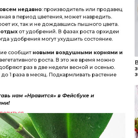
овсем недавно
: производитель или продавец
нная в период цветения, может навредить.
оет их, так и не дождавшись пышного цвета.
 отдых
от удобрений. В фазах роста орхидеи
огда удобрения могут ухудшить состояние.
ение сообщит
новыми воздушными корнями и
вегетативного роста. В это же время можно
добряют раз в две недели весной и осенью.
до 1 раза в месяц. Подкармливать растение
тавь нам «Нравится» в Фейсбуке и
ями!
делиться