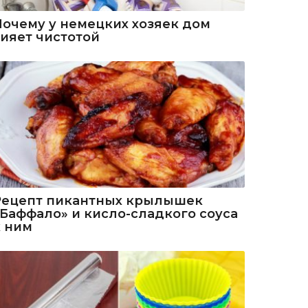
Почему у немецких хозяек дом
сияет чистотой
Рецепт пикантных крылышек
«Баффало» и кисло-сладкого соуса
к ним