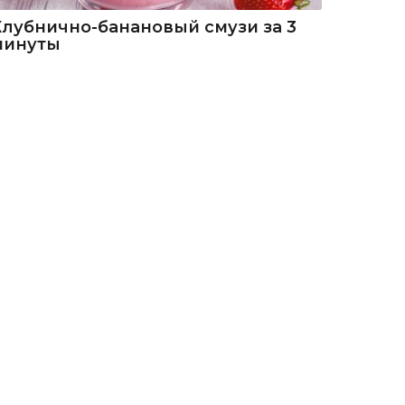
Клубнично-банановый смузи за 3
минуты