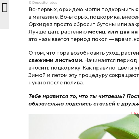
© Depositphotos
Во-первых, орхидею могли подкормить
с
в магазине. Во-вторых, подкормка, внесе
Орхидея просто сбросит бутоны или закр
Лучше дать растению
месяц или два на
это называется период покоя — время, к
О том, что пора возобновить уход, раст
свежими листьями
. Начинается период 
вносить подкормку. Как правило, цветы у
Зимой и летом эту процедуру сокращают 
нужно после полива.
Тебе нравится то, что ты читаешь? Пос
обязательно поделись статьей с друзь
По