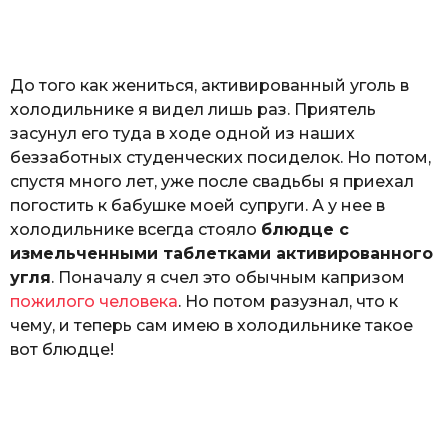
o
а
т
ь
До того как жениться, активированный уголь в
холодильнике я видел лишь раз. Приятель
засунул его туда в ходе одной из наших
беззаботных студенческих посиделок. Но потом,
спустя много лет, уже после свадьбы я приехал
погостить к бабушке моей супруги. А у нее в
холодильнике всегда стояло
блюдце с
измельченными таблетками активированного
угля
. Поначалу я счел это обычным капризом
пожилого человека
. Но потом разузнал, что к
чему, и теперь сам имею в холодильнике такое
вот блюдце!