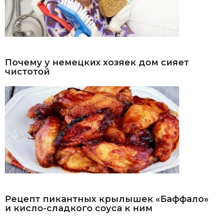
Почему у немецких хозяек дом сияет
чистотой
Рецепт пикантных крылышек «Баффало»
и кисло-сладкого соуса к ним