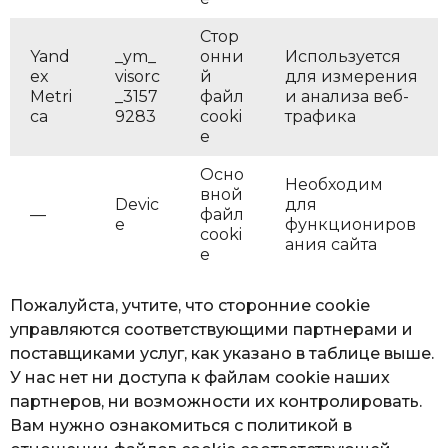
Стор
Yand
_ym_
онни
Используется
ex
visorc
й
для измерения
Metri
_3157
файл
и анализа веб-
ca
9283
cooki
трафика
e
Осно
Необходим
вной
Devic
для
—
файл
e
функциониров
cooki
ания сайта
e
Пожалуйста, учтите, что сторонние cookie
управляются соответствующими партнерами и
поставщиками услуг, как указано в таблице выше.
У нас нет ни доступа к файлам cookie наших
партнеров, ни возможности их контролировать.
Вам нужно ознакомиться с политикой в