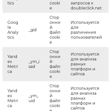
tics
cooki
запросов к
e
doubleclick.net
Стор
Goog
онни
Используется
le
й
для
_gid
Analy
файл
различения
tics
cooki
пользователей
e
Стор
Используется
Yand
онни
для анализа
ex
_ym_i
й
разных
Metri
sad
файл
платформ и
ca
cooki
сайтов
e
Стор
Используется
Yand
онни
для анализа
ex
_ym_
й
разных
Metri
uid
файл
платформ и
ca
cooki
сайтов
e