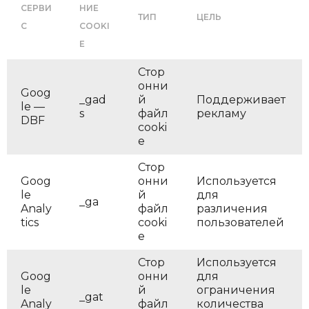
СЕРВИ
НИЕ
ТИП
ЦЕЛЬ
С
COOKI
E
Стор
онни
Goog
_gad
й
Поддерживает
le —
s
файл
рекламу
DBF
cooki
e
Стор
Goog
онни
Используется
le
й
для
_ga
Analy
файл
различения
tics
cooki
пользователей
e
Стор
Используется
Goog
онни
для
le
й
ограничения
_gat
Analy
файл
количества